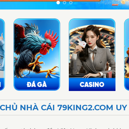
 CHỦ NHÀ CÁI 79KING2.COM UY 