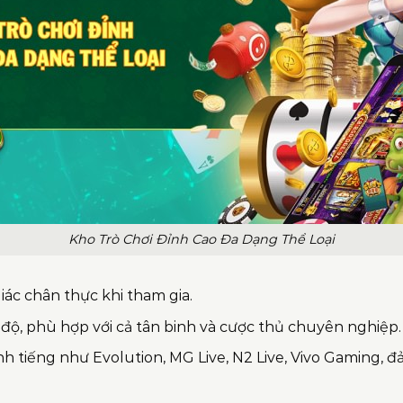
Kho Trò Chơi Đỉnh Cao Đa Dạng Thể Loại
ác chân thực khi tham gia.
 độ, phù hợp với cả tân binh và cược thủ chuyên nghiệp.
h tiếng như Evolution, MG Live, N2 Live, Vivo Gaming, 