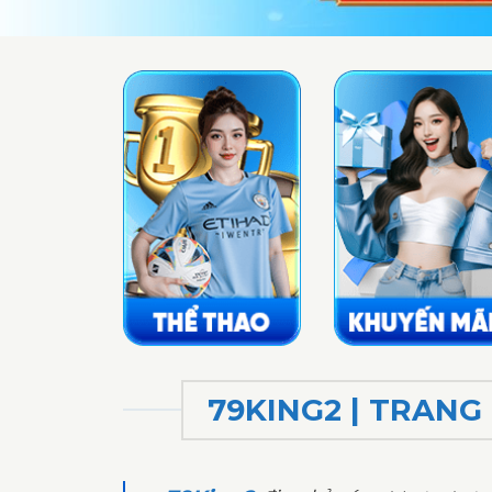
79KING2 | TRANG