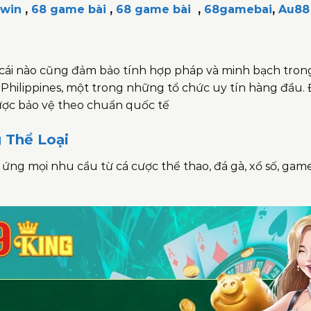
win
,
68 game bài
,
68 game bài
,
68gamebai
,
Au88
à cái nào cũng đảm bảo tính hợp pháp và minh bạch tron
Philippines, một trong những tổ chức uy tín hàng đầu. 
 được bảo vệ theo chuẩn quốc tế
 Thể Loại
ng mọi nhu cầu từ cá cược thể thao, đá gà, xổ số, game 