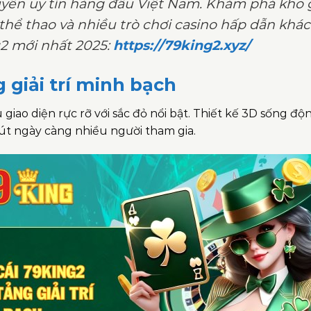
tuyến uy tín hàng đầu Việt Nam. Khám phá kho 
à, thể thao và nhiều trò chơi casino hấp dẫn khác
2 mới nhất 2025:
https://79king2.xyz/
 giải trí minh bạch
 giao diện rực rỡ với sắc đỏ nổi bật. Thiết kế 3D sống đ
hút ngày càng nhiều người tham gia.