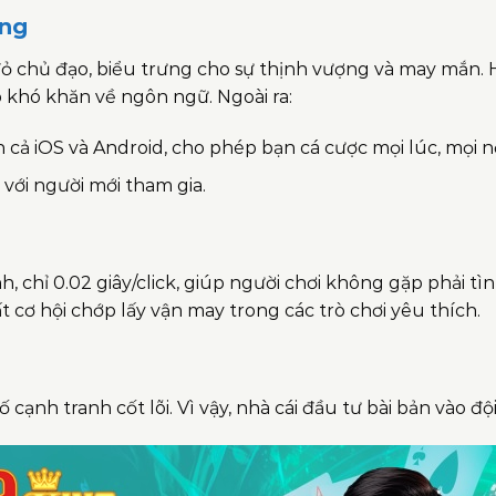
ụng
đỏ chủ đạo, biểu trưng cho sự thịnh vượng và may mắn. H
khó khăn về ngôn ngữ. Ngoài ra:
ả iOS và Android, cho phép bạn cá cược mọi lúc, mọi nơi 
với người mới tham gia.
, chỉ 0.02 giây/click, giúp người chơi không gặp phải tì
 cơ hội chớp lấy vận may trong các trò chơi yêu thích.
 cạnh tranh cốt lõi. Vì vậy, nhà cái đầu tư bài bản vào đ