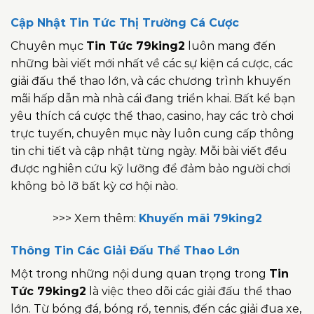
Cập Nhật Tin Tức Thị Trường Cá Cược
Chuyên mục
Tin Tức 79king2
luôn mang đến
những bài viết mới nhất về các sự kiện cá cược, các
giải đấu thể thao lớn, và các chương trình khuyến
mãi hấp dẫn mà nhà cái đang triển khai. Bất kể bạn
yêu thích cá cược thể thao, casino, hay các trò chơi
trực tuyến, chuyên mục này luôn cung cấp thông
tin chi tiết và cập nhật từng ngày. Mỗi bài viết đều
được nghiên cứu kỹ lưỡng để đảm bảo người chơi
không bỏ lỡ bất kỳ cơ hội nào.
>>> Xem thêm:
Khuyến mãi 79king2
Thông Tin Các Giải Đấu Thể Thao Lớn
Một trong những nội dung quan trọng trong
Tin
Tức 79king2
là việc theo dõi các giải đấu thể thao
lớn. Từ bóng đá, bóng rổ, tennis, đến các giải đua xe,