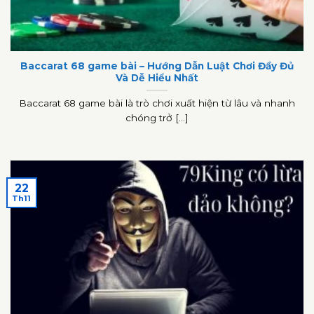
Baccarat 68 game bài – Hướng Dẫn Luật Chơi Đầy Đủ
Và Dễ Hiểu Nhất
Baccarat 68 game bài là trò chơi xuất hiện từ lâu và nhanh
chóng trở [...]
22
Th11