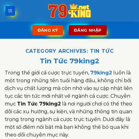
Skip
to
content
ĐĂNG KÝ
ĐĂNG NHẬP
CATEGORY ARCHIVES:
TIN TỨC
Tin Tức 79king2
Trong thế giới cá cược trực tuyến,
79king2
luôn là
một trong những tên tuổi hàng đầu, không chỉ bởi
dịch vụ chất lượng mà còn nhờ vào sự cập nhật liên
tục các tin tức mới nhất về ngành cá cược. Chuyên
mục
Tin Tức 79king2
là nơi người chơi có thể theo
dõi các xu hướng, sự kiện, và những thông tin quan
trọng trong ngành cá cược trực tuyến. Dưới đây là
một số điểm nổi bật mà bạn không thể bỏ qua khi
theo dõi chuyên mục này.