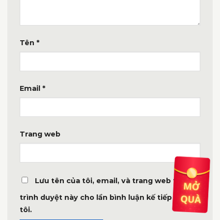
Tên
*
Email
*
Trang web
Lưu tên của tôi, email, và trang web trong
trình duyệt này cho lần bình luận kế tiếp của
tôi.