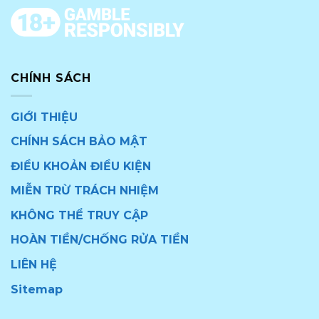
CHÍNH SÁCH
GIỚI THIỆU
CHÍNH SÁCH BẢO MẬT
ĐIỀU KHOẢN ĐIỀU KIỆN
MIỄN TRỪ TRÁCH NHIỆM
KHÔNG THỂ TRUY CẬP
HOÀN TIỀN/CHỐNG RỬA TIỀN
LIÊN HỆ
Sitemap