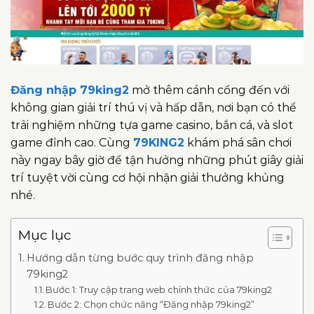
Đăng nhập 79king2
mở thêm cánh cổng đến với
không gian giải trí thú vị và hấp dẫn, nơi bạn có thể
trải nghiệm những tựa game casino, bắn cá, và slot
game đỉnh cao. Cùng
79KING2
khám phá sân chơi
này ngay bây giờ để tận hưởng những phút giây giải
trí tuyệt vời cùng cơ hội nhận giải thưởng khủng
nhé.
Mục lục
Hướng dẫn từng bước quy trình đăng nhập
79king2
Bước 1: Truy cập trang web chính thức của 79king2
Bước 2: Chọn chức năng “Đăng nhập 79king2”