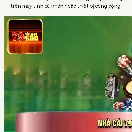
trên máy tính cá nhân hoặc thiết bị công cộng.