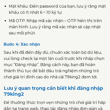
Mật khẩu: Điền password của bạn, lưu ý rằng mật
khẩu có ít nhất 6 ~ 10 ký tự.
Mã OTP: Nhập mã xác nhận – OTP hiển thị trên
màn hình. Lưu ý rằng mã xác nhận sẽ cập nhật
sau mỗi phút.
Bước 4: Xác nhận
Sau khi đã điền đầy đủ, chuẩn xác toàn bộ dữ liệu,
vui lòng check lại một lần cuối trước khi nhấp chọn
mục “Đăng nhập”. Bằng cách này, bạn đã hoàn
thành thủ tục để bắt đầu trải nghiệm những trò
chơi giải trí đỉnh cao do nhà cái 79king2 đem tới.
Lưu ý quan trọng cần biết khi đăng nhập
79king2
Để thưởng thức trọn vẹn những trò chơi giải trí hấp
dẫn tại trang web, thao tác đăng nhập đơn giản và