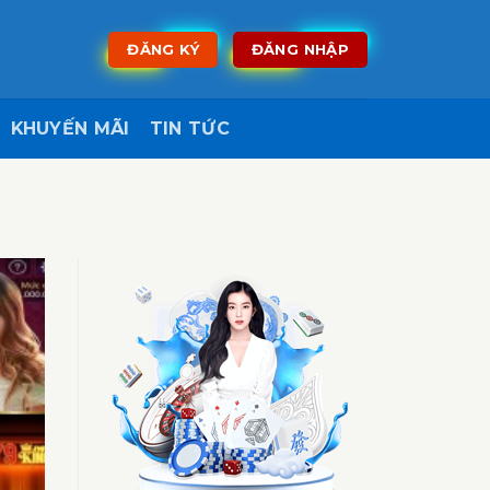
ĐĂNG KÝ
ĐĂNG NHẬP
KHUYẾN MÃI
TIN TỨC