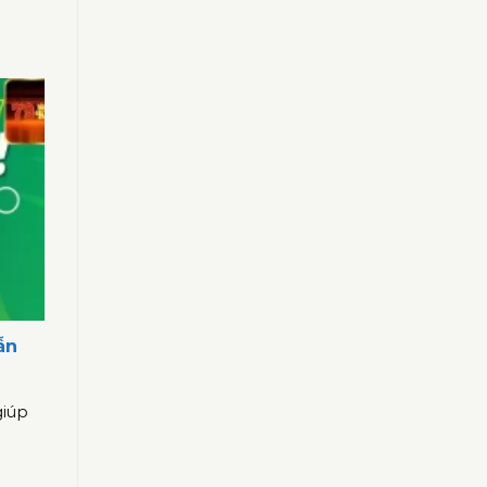
Là
Thật
Hay
Giả
ẫn
giúp