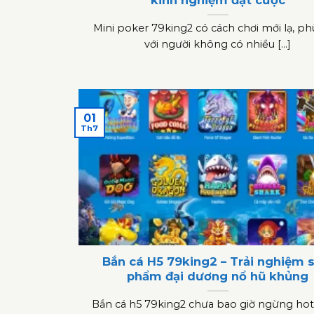
kinh nghiệm đặt cược
Mini poker 79king2 có cách chơi mới lạ, p
với người không có nhiều [...]
01
Th7
Bắn cá H5 79king2 – Trải nghiệm 
phẩm đại dương nổ hũ khủng
Bắn cá h5 79king2 chưa bao giờ ngừng hot