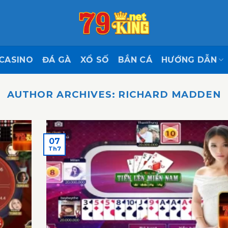
CASINO
ĐÁ GÀ
XỔ SỐ
BẮN CÁ
HƯỚNG DẪN
AUTHOR ARCHIVES:
RICHARD MADDEN
07
Th7