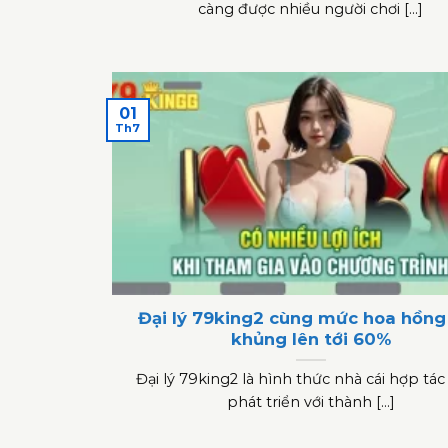
càng được nhiều người chơi [...]
01
Th7
Đại lý 79king2 cùng mức hoa hồng
khủng lên tới 60%
Đại lý 79king2 là hình thức nhà cái hợp tá
phát triển với thành [...]