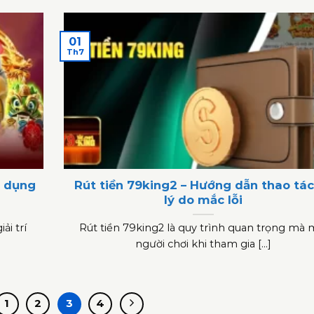
01
Th7
g dụng
Rút tiền 79king2 – Hướng dẫn thao tác
lý do mắc lỗi
ải trí
Rút tiền 79king2 là quy trình quan trọng mà 
người chơi khi tham gia [...]
1
2
3
4