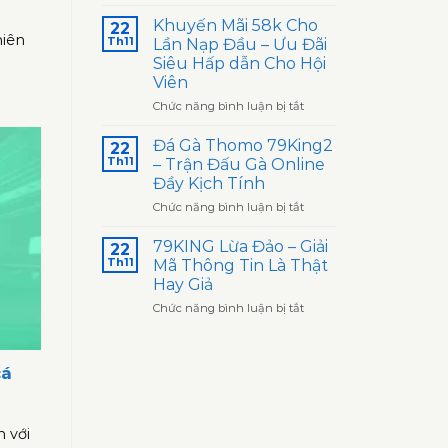
Đăng
Dẫn
ký
Luật
Khuyến Mãi 58k Cho
22
BET88
Chơi
hiên
Th11
Lần Nạp Đầu – Ưu Đãi
–
Đầy
Siêu Hấp dẫn Cho Hội
Hướng
Đủ
Viên
dẫn
Và
an
Dễ
ở
Chức năng bình luận bị tắt
toàn
Hiểu
Khuyến
nhanh
Nhất
Mãi
Đá Gà Thomo 79King2
22
chóng
58k
Th11
– Trận Đấu Gà Online
Cho
Đầy Kịch Tính
Lần
ở
Chức năng bình luận bị tắt
Nạp
Đá
Đầu
Gà
–
79KING Lừa Đảo – Giải
22
Thomo
Ưu
Th11
Mã Thông Tin Là Thật
79King2
Đãi
Hay Giả
–
Siêu
ở
Chức năng bình luận bị tắt
Trận
Hấp
79KING
Đấu
dẫn
Lừa
Gà
Cho
Đảo
Online
Hội
cá
–
Đầy
Viên
Giải
Kịch
Mã
Tính
Thông
n với
Tin