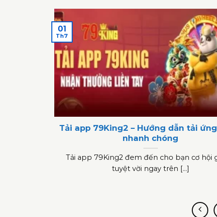
01
Th7
Tải app 79King2 – Hướng dẫn tải ứn
nhanh chóng
Tải app 79King2 đem đến cho bạn cơ hội gi
tuyệt vời ngay trên [...]