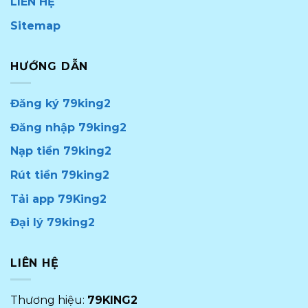
LIÊN HỆ
Sitemap
HƯỚNG DẪN
Đăng ký 79king2
Đăng nhập 79king2
Nạp tiền 79king2
Rút tiền 79king2
Tải app 79King2
Đại lý 79king2
LIÊN HỆ
Thương hiệu:
79KING2