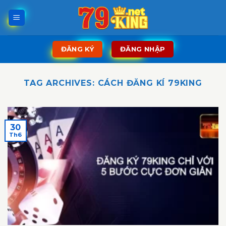
Skip
to
content
ĐĂNG KÝ
ĐĂNG NHẬP
TAG ARCHIVES:
CÁCH ĐĂNG KÍ 79KING
30
Th6