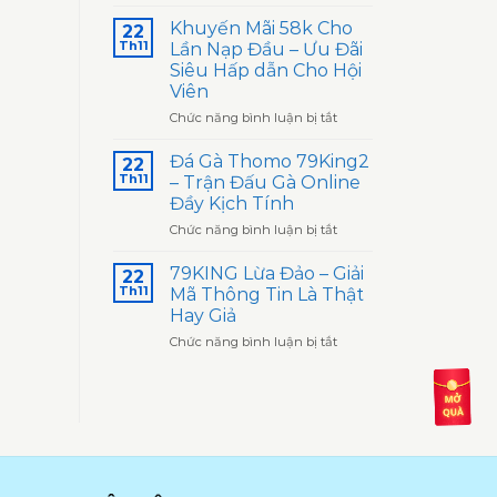
Đăng
Dẫn
ký
Luật
Khuyến Mãi 58k Cho
22
BET88
Chơi
Th11
Lần Nạp Đầu – Ưu Đãi
–
Đầy
Siêu Hấp dẫn Cho Hội
Hướng
Đủ
Viên
dẫn
Và
an
Dễ
ở
Chức năng bình luận bị tắt
toàn
Hiểu
Khuyến
nhanh
Nhất
Mãi
Đá Gà Thomo 79King2
22
chóng
58k
Th11
– Trận Đấu Gà Online
Cho
Đầy Kịch Tính
Lần
ở
Chức năng bình luận bị tắt
Nạp
Đá
Đầu
Gà
–
79KING Lừa Đảo – Giải
22
Thomo
Ưu
Th11
Mã Thông Tin Là Thật
79King2
Đãi
Hay Giả
–
Siêu
ở
Chức năng bình luận bị tắt
Trận
Hấp
79KING
Đấu
dẫn
Lừa
Gà
Cho
Đảo
Online
Hội
–
Đầy
Viên
Giải
Kịch
Mã
Tính
Thông
Tin