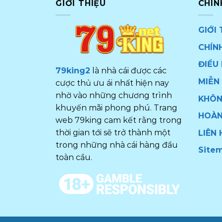
GIỚI THIỆU
CHÍN
GIỚI 
CHÍN
ĐIỀU
79king2
là nhà cái được các
MIỄN
cược thủ ưu ái nhất hiện nay
nhờ vào những chương trình
KHÔN
khuyến mãi phong phú. Trang
HOÀN
web 79king cam kết rằng trong
thời gian tới sẽ trở thành một
LIÊN 
trong những nhà cái hàng đầu
Site
toàn cầu.