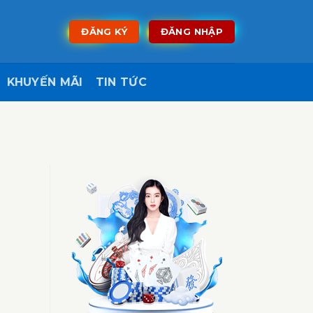
ĐĂNG KÝ
ĐĂNG NHẬP
KHUYẾN MÃI
TIN TỨC