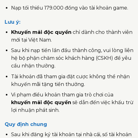
Nạp tối thiểu 179.000 đồng vào tài khoản game.
Lưu ý:
Khuyến mãi độc quyền
chỉ dành cho thành viên
mới tại Việt Nam.
Sau khi nạp tiền lần đầu thành công, vui lòng liên
hệ bộ phận chăm sóc khách hàng (CSKH) để yêu
cầu nhận thưởng.
Tài khoản đã tham gia đặt cược không thể nhận
khuyến mãi tặng tiền thưởng.
Vi phạm điều khoản tham gia trò chơi của
khuyến mãi độc quyền
sẽ dẫn đến việc khấu trừ
lợi nhuận phát sinh.
Quy định chung
Sau khi đăng ký tài khoản tại nhà cái, số tài khoản