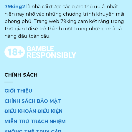
79king2
là nhà cái được các cược thủ ưu ái nhất
hiện nay nhờ vào những chương trình khuyến mãi
phong phú. Trang web 79king cam kết rằng trong
thời gian tới sẽ trở thành một trong những nhà cái
hàng đầu toàn cầu.
CHÍNH SÁCH
GIỚI THIỆU
CHÍNH SÁCH BẢO MẬT
ĐIỀU KHOẢN ĐIỀU KIỆN
MIỄN TRỪ TRÁCH NHIỆM
KHÔNG THỂ TRUY CẬP