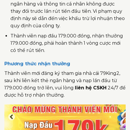
ngân hàng và thông tin cá nhân không được
thay đổi trước lần rút tiền đầu tiên. Vi phạm quy
định này sẽ dẫn đến việc khấu trừ lợi nhuận theo
quy định của công ty.
Thành viên nạp đầu 179.000 đồng, nhận thưởng
179.000 đồng, phải hoàn thành 1 vòng cược mới
có thể rút tiền.
Phương thức nhận thưởng
Thành viên mới đăng ký tham gia nhà cái 79King2,
sau khi liên kết thẻ ngân hàng và nạp lần đầu từ
179.000 đồng trở lên, vui lòng
liên hệ CSKH
24/7 để
được hỗ trợ nhận thưởng.