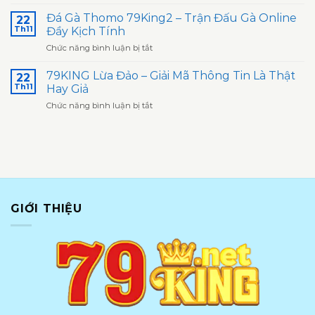
Khuyến
dẫn
Đủ
Mãi
an
Đá Gà Thomo 79King2 – Trận Đấu Gà Online
Và
22
58k
toàn
Th11
Đầy Kịch Tính
Dễ
Cho
nhanh
Hiểu
ở
Chức năng bình luận bị tắt
Lần
chóng
Nhất
Đá
Nạp
Gà
Đầu
79KING Lừa Đảo – Giải Mã Thông Tin Là Thật
22
Thomo
–
Th11
Hay Giả
79King2
Ưu
ở
Chức năng bình luận bị tắt
–
Đãi
79KING
Trận
Siêu
Lừa
Đấu
Hấp
Đảo
Gà
dẫn
–
Online
Cho
Giải
Đầy
Hội
Mã
Kịch
Viên
Thông
Tính
Tin
GIỚI THIỆU
Là
Thật
Hay
Giả