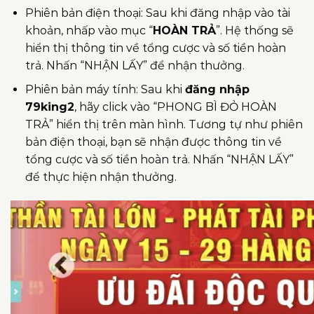
Phiên bản điện thoại: Sau khi đăng nhập vào tài
khoản, nhấp vào mục “
HOÀN TRẢ
”. Hệ thống sẽ
hiển thị thông tin về tổng cược và số tiền hoàn
trả. Nhấn “NHẬN LẤY” để nhận thưởng.
Phiên bản máy tính: Sau khi
đăng nhập
79king2
, hãy click vào “PHONG BÌ ĐỎ HOÀN
TRẢ” hiển thị trên màn hình. Tương tự như phiên
bản điện thoại, bạn sẽ nhận được thông tin về
tổng cược và số tiền hoàn trả. Nhấn “NHẬN LẤY”
để thực hiện nhận thưởng.