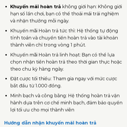
Khuyến mãi hoàn trả
không giới hạn: Không giới
hạn số lần chơi, bạn có thể thoải mái trải nghiệm
và nhận thưởng mỗi ngày.
Khuyến mãi Hoàn trả tức thì: Hệ thống tự động
tính toán và chuyển tiền hoàn trả vào tài khoản
thành viên chỉ trong vòng 1 phút.
Khuyến mãi Hoàn trả linh hoạt: Bạn có thể lựa
chọn nhận tiền hoàn trả theo thời gian thực hoặc
theo chu kỳ hàng ngày.
Đặt cược tối thiểu: Tham gia ngay với mức cược
bắt đầu từ 1.000 đồng.
Minh bạch và công bằng: Hệ thống hoàn trả vận
hành dựa trên cơ chế minh bạch, đảm bảo quyền
lợi tối ưu cho mọi thành viên
Hướng dẫn nhận khuyến mãi hoàn trả