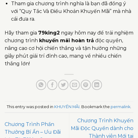
Tham gia chương trình nghĩa là bạn đã đồng ý
với “Quy Tắc Và Điều Khoản Khuyến Mãi” mà nhà
cái đưa ra.
Hãy tham gia
79king2
ngay hôm nay để trải nghiệm
chương trình
khuyến mãi hoàn trả
độc quyền,
nâng cao cơ hội chiến thắng và tận hưởng những
giây phút giải trí đỉnh cao, mang về nhiều chiến
thắng lớn!
This entry was posted in
KHUYẾN MÃI
. Bookmark the
permalink
.
Chương Trình Khuyến
Chương Trình Phần
Mãi Độc Quyền dành cho
Thưởng Bí Ẩn – Ưu Đãi
Thành viên Mới tại