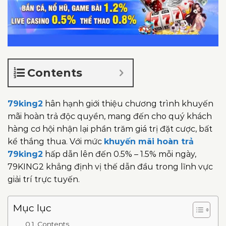
Contents
79king2
hân hạnh giới thiệu chương trình khuyến
mãi hoàn trả độc quyền, mang đến cho quý khách
hàng cơ hội nhận lại phần trăm giá trị đặt cược, bất
kể thắng thua. Với mức
khuyến mãi hoàn trả
79king2
hấp dẫn lên đến 0.5% – 1.5% mỗi ngày,
79KING2 khẳng định vị thế dẫn đầu trong lĩnh vực
giải trí trực tuyến.
Mục lục
Contents